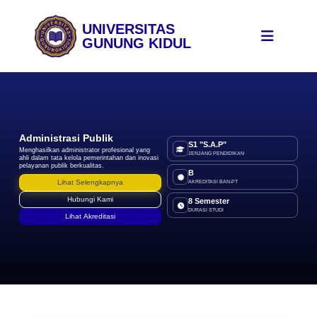
UNIVERSITAS
GUNUNG KIDUL
Administrasi Publik
S1 "S.A.P"
Menghasilkan administrator profesional yang
JENJANG PENDIDIKAN
ahli dalam tata kelola pemerintahan dan inovasi
pelayanan publik berkualitas.
B
Lihat Selengkapnya
AKREDITASI BAN-PT
Hubungi Kami
8 Semester
DURASI STUDI
Lihat Akreditasi