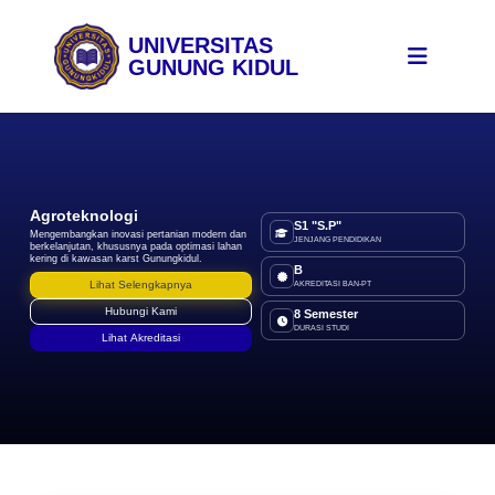
UNIVERSITAS
GUNUNG KIDUL
Agroteknologi
S1 "S.P"
Mengembangkan inovasi pertanian modern dan
JENJANG PENDIDIKAN
berkelanjutan, khususnya pada optimasi lahan
kering di kawasan karst Gunungkidul.
B
Lihat Selengkapnya
AKREDITASI BAN-PT
Hubungi Kami
8 Semester
DURASI STUDI
Lihat Akreditasi